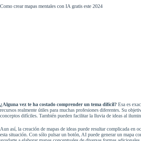
Como crear mapas mentales con IA gratis este 2024
¿Alguna vez te ha costado comprender un tema difícil?
Esa es exac
recursos realmente útiles para muchas profesiones diferentes. Su objetiv
conceptos difíciles. También pueden facilitar la lluvia de ideas al ilumi
Aun así, la creación de mapas de ideas puede resultar complicada en o
esta situación. Con sólo pulsar un botón, AI puede generar un mapa co
ayudarte a elaborar mapas conceptuales de diversas formas adicionales.