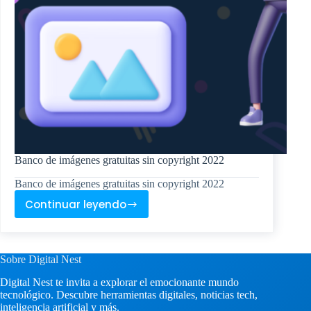
Banco de imágenes gratuitas sin copyright 2022
Banco de imágenes gratuitas sin copyright 2022
Continuar leyendo
Banco
de
imágenes
gratuitas
Sobre Digital Nest
sin
Digital Nest te invita a explorar el emocionante mundo
copyright
tecnológico. Descubre herramientas digitales, noticias tech,
2022
inteligencia artificial y más.