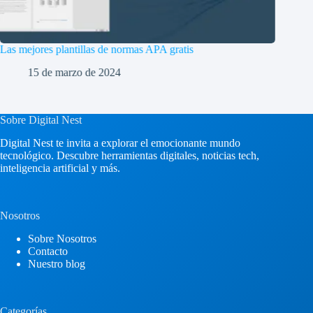
Diseños con efecto inflado 3D con Illustrator
10 de septiembre de 2023
Sobre Digital Nest
Digital Nest te invita a explorar el emocionante mundo
tecnológico. Descubre herramientas digitales, noticias tech,
inteligencia artificial y más.
Nosotros
Sobre Nosotros
Contacto
Nuestro blog
Categorías