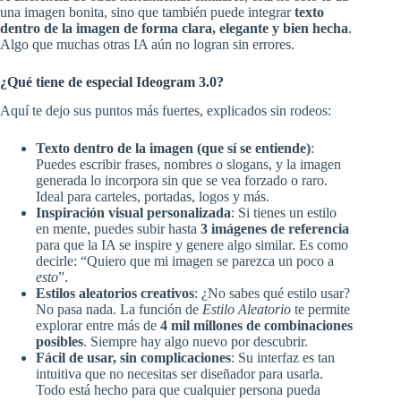
una imagen bonita, sino que también puede integrar
texto
dentro de la imagen de forma clara, elegante y bien hecha
.
Algo que muchas otras IA aún no logran sin errores.
¿Qué tiene de especial Ideogram 3.0?
Aquí te dejo sus puntos más fuertes, explicados sin rodeos:
Texto dentro de la imagen (que sí se entiende)
:
Puedes escribir frases, nombres o slogans, y la imagen
generada lo incorpora sin que se vea forzado o raro.
Ideal para carteles, portadas, logos y más.
Inspiración visual personalizada
: Si tienes un estilo
en mente, puedes subir hasta
3 imágenes de referencia
para que la IA se inspire y genere algo similar. Es como
decirle: “Quiero que mi imagen se parezca un poco a
esto
”.
Estilos aleatorios creativos
: ¿No sabes qué estilo usar?
No pasa nada. La función de
Estilo Aleatorio
te permite
explorar entre más de
4 mil millones de combinaciones
posibles
. Siempre hay algo nuevo por descubrir.
Fácil de usar, sin complicaciones
: Su interfaz es tan
intuitiva que no necesitas ser diseñador para usarla.
Todo está hecho para que cualquier persona pueda